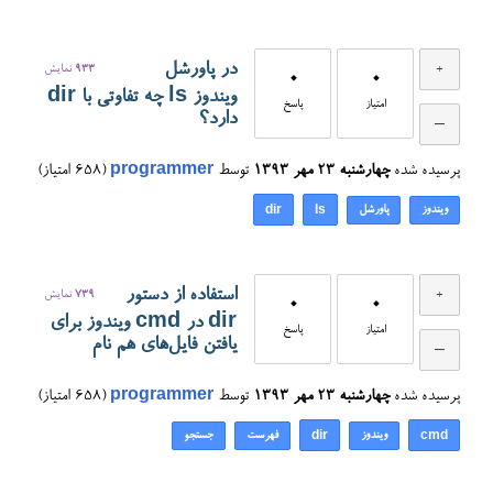
در پاورشل
933
نمایش
0
0
ویندوز ls چه تفاوتی با dir
امتیاز
پاسخ
دارد؟
پرسیده شده
چهارشنبه ۲۳ مهر ۱۳۹۳
توسط
programmer
(
658
امتیاز)
ویندوز
پاورشل
dir
ls
استفاده از دستور
739
نمایش
0
0
dir در cmd ویندوز برای
امتیاز
پاسخ
یافتن فایل‌های هم نام
پرسیده شده
چهارشنبه ۲۳ مهر ۱۳۹۳
توسط
programmer
(
658
امتیاز)
ویندوز
فهرست
جستجو
dir
cmd