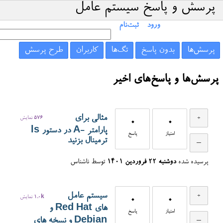
پرسش و پاسخ سیستم عامل
ورود
ثبت‌نام
پرسش‌ها
بدون پاسخ
تگ‌ها
کاربران
طرح پرسش
پرسش‌ها و پاسخ‌های اخیر
مثالی برای
576
نمایش
0
0
پارامتر -A در دستور ls
امتیاز
پاسخ
ترمینال بزنید
پرسیده شده
دوشنبه ۲۲ فروردین ۱۴۰۱
توسط
ناشناس
سیستم عامل
0
0
1.0k
نمایش
های Red Hat و
امتیاز
پاسخ
Debian و نسخه های