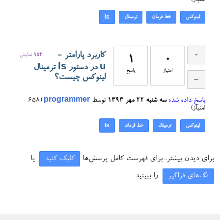
امتیاز)
لینوکس
خط فرمان
ترمینال
ls
کاربرد پارامتر -
954
نمایش
1
0
u در دستور ls ترمینال
امتیاز
پاسخ
لینوکس چیست؟
پاسخ داده شده
سه شنبه ۲۲ مهر ۱۳۹۳
توسط
programmer
(
658
امتیاز)
لینوکس
ترمینال
خط فرمان
ls
برای دیدن بیشتر، برای فهرست کامل پرسش‌ها
کلیک کنید
یا
تگ‌های فراگیر
را ببینید