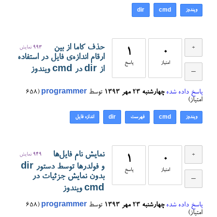
ویندوز
dir
cmd
حذف کاما از بین
993
نمایش
1
0
ارقام اندازه‌ی فایل در استفاده
امتیاز
پاسخ
از dir در cmd ویندوز
پاسخ داده شده
چهارشنبه ۲۳ مهر ۱۳۹۳
توسط
programmer
(
658
امتیاز)
ویندوز
فهرست
اندازه فایل
dir
cmd
نمایش نام فایل‌ها
949
نمایش
1
0
و فولدرها توسط دستور dir
امتیاز
پاسخ
بدون نمایش جزئیات در
cmd ویندوز
پاسخ داده شده
چهارشنبه ۲۳ مهر ۱۳۹۳
توسط
programmer
(
658
امتیاز)