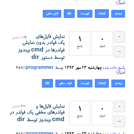
امتیاز)
ویندوز
فهرست
فایل مخفی
dir
cmd
نمایش فایل‌های
0
1
1.1k
نمایش
یک فولدر بدون نمایش
امتیاز
پاسخ
فولدرها در cmd ویندوز
توسط دستور dir
پاسخ داده شده
چهارشنبه ۲۳ مهر ۱۳۹۳
توسط
programmer
(
658
امتیاز)
ویندوز
فهرست
فولدر مخفی
dir
cmd
نمایش فایل‌ها و
992
نمایش
1
0
فولدرهای مخفی یک فولدر در
امتیاز
پاسخ
cmd ویندوز توسط dir