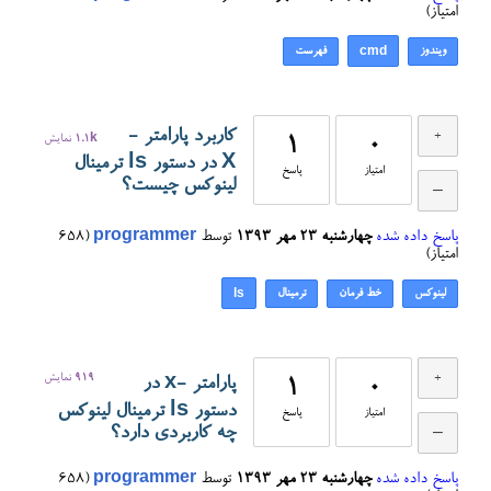
امتیاز)
ویندوز
فهرست
cmd
کاربرد پارامتر -
0
1
1.1k
نمایش
X در دستور ls ترمینال
امتیاز
پاسخ
لینوکس چیست؟
پاسخ داده شده
چهارشنبه ۲۳ مهر ۱۳۹۳
توسط
programmer
(
658
امتیاز)
لینوکس
خط فرمان
ترمینال
ls
919
نمایش
پارامتر -x در
1
0
دستور ls ترمینال لینوکس
امتیاز
پاسخ
چه کاربردی دارد؟
پاسخ داده شده
چهارشنبه ۲۳ مهر ۱۳۹۳
توسط
programmer
(
658