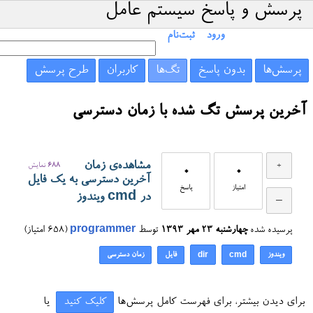
پرسش و پاسخ سیستم عامل
ورود
ثبت‌نام
پرسش‌ها
بدون پاسخ
تگ‌ها
کاربران
طرح پرسش
آخرین پرسش تگ شده با زمان دسترسی
مشاهده‌ی زمان
688
نمایش
0
0
آخرین دسترسی به یک فایل
امتیاز
پاسخ
در cmd ویندوز
پرسیده شده
چهارشنبه ۲۳ مهر ۱۳۹۳
توسط
programmer
(
658
امتیاز)
ویندوز
فایل
زمان دسترسی
dir
cmd
برای دیدن بیشتر، برای فهرست کامل پرسش‌ها
کلیک کنید
یا