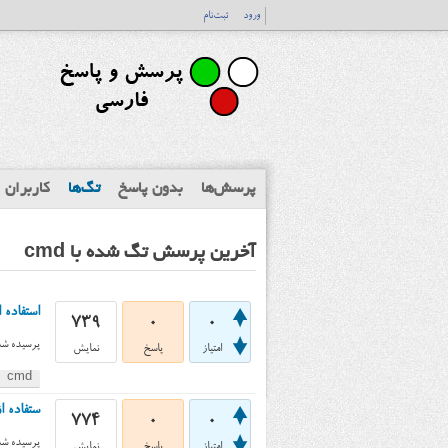
ورود
ثبت‌نام
پرسش‌ها
بدون پاسخ
تگ‌ها
کاربران
آخرین پرسش تگ شده با cmd
استفاده از دستور dir در cmd و
739
0
0
پرسیده شد
امتیاز
پاسخ
نمایش
cmd
ستفاده از ?
774
0
0
پرسیده شد
امتیاز
پاسخ
نمایش