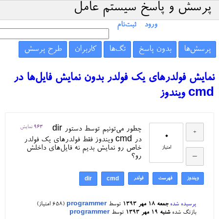
پرسش و پاسخ سیستم عامل
ورود
ثبت‌نام
پرسش‌ها
بدون پاسخ
تگ‌ها
کاربران
طرح پرسش
نمایش فولدرهای یک فولدر بدون نمایش فایل‌ها در
cmd ویندوز
963
نمایش
چطور می‌تونیم توسط دستور dir
0
در cmd ویندوز فقط فولدرهای یک فولدر
خاص رو نمایش بدیم نه فایل‌های داخلش
امتیاز
رو؟
ویندوز
فهرست
فولدر
dir
cmd
پرسیده شده
جمعه ۱۸ مهر ۱۳۹۳
توسط
programmer
(
658
امتیاز)
بازتگ شده
شنبه ۱۹ مهر ۱۳۹۳
توسط
programmer