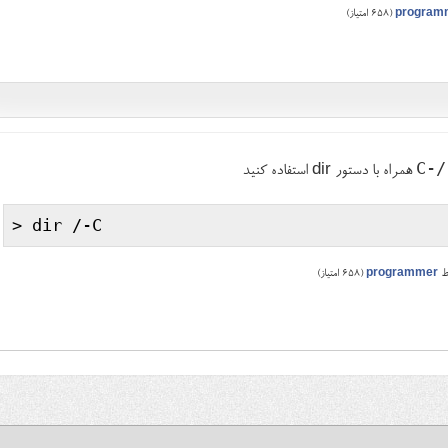
program
(
658
امتیاز)
/-C
همراه با دستور dir استفاده کنید
ط
programmer
(
658
امتیاز)