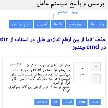
پرسش و پاسخ سیستم عامل
ورود
ثبت‌نام
پرسش‌ها
بدون پاسخ
تگ‌ها
کاربران
طرح پرسش
حذف کاما از بین ارقام اندازه‌ی فایل در استفاده از dir
در cmd ویندوز
995
نمایش
وقتی از dir برای فهرست کردن
0
فایل‌ها و فولدرها در cmd ویندوز استفاده
می‌کنیم، اندازه‌ی فایل‌ها بر حسب بایت بیان
امتیاز
می‌شن و هر سه رقم یک کاما (,) بین ارقام
قرار می‌گیره.
چطور می‌شه از قرار گرفتن این کاما جلوگیری
کرد؟
ویندوز
فهرست
اندازه فایل
dir
cmd