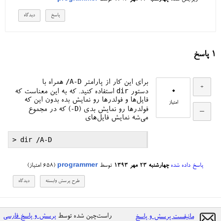
1
پاسخ
/A-D
برای این کار از پارامتر
همراه با
0
dir
دستور
استفاده کنید. که به این معناست که
فایل‌ها و فولدرها رو نمایش بده بدون این که
امتیاز
-D
فولدرها رو نمایش بدی (
) که در مجموع
می‌شه نمایش فایل‌های
پاسخ داده شده
چهارشنبه ۲۳ مهر ۱۳۹۳
توسط
programmer
(
658
امتیاز)
راست‌چین شده توسط
پرسش و پاسخ فارسی
مانیفست پرسش و پاسخ