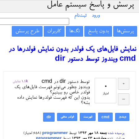
پرسش و پاسخ سیستم عامل
ورود
ثبت‌نام
پرسش‌ها
بدون پاسخ
تگ‌ها
کاربران
طرح پرسش
نمایش فایل‌های یک فولدر بدون نمایش فولدرها در
cmd ویندوز توسط دستور dir
توسط دستور dir در cmd
1.1k
نمایش
0
ویندوز چطور می‌تونم فهرست فایل‌های یک
فولدر خاص رو ببینیم؟
امتیاز
بدون این که فهرست فولدرها نمایش داده
بشه؟
ویندوز
فهرست
فولدر مخفی
dir
cmd
پرسیده شده
جمعه ۱۸ مهر ۱۳۹۳
توسط
programmer
(
658
امتیاز)
ویرایش شده
چهارشنبه ۲۳ مهر ۱۳۹۳
توسط
programmer