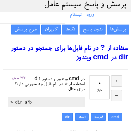
پرسش و پاسخ سیستم عامل
ورود
ثبت‌نام
پرسش‌ها
بدون پاسخ
تگ‌ها
کاربران
طرح پرسش
ستفاده از ? در نام فایل‌ها برای جستجو در دستور
dir در cmd ویندوز
773
نمایش
در cmd ویندوز و دستور dir
0
استفاده از * در نام فایل چه مفهومی داره؟
برای مثال
امتیاز
فهرست
ویندوز
dir
cmd