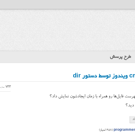
طرح پرسش
733
نمای
 دید؟
اد
programme
(
658
امتیاز)