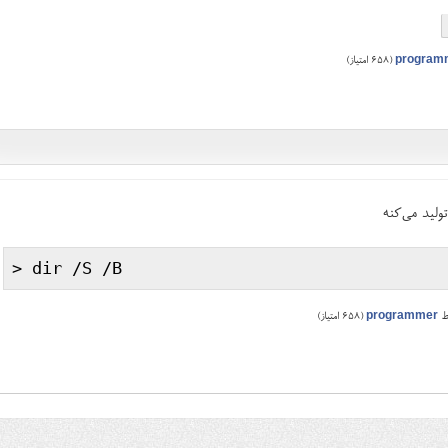
program
(
658
امتیاز)
ولید می‌کنه
ط
programmer
(
658
امتیاز)