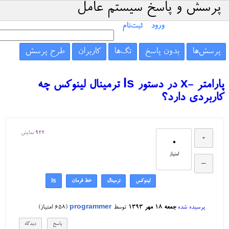
پرسش و پاسخ سیستم عامل
ورود
ثبت‌نام
پرسش‌ها
بدون پاسخ
تگ‌ها
کاربران
طرح پرسش
پارامتر -x در دستور ls ترمینال لینوکس چه
کاربردی دارد؟
922
نمایش
0
امتیاز
لینوکس
ترمینال
خط فرمان
ls
پرسیده شده
جمعه ۱۸ مهر ۱۳۹۳
توسط
programmer
(
658
امتیاز)