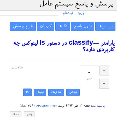
پرسش و پاسخ سیستم عامل
ورود
ثبت‌نام
پرسش‌ها
بدون پاسخ
تگ‌ها
کاربران
طرح پرسش
پارامتر --classify در دستور ls لینوکس چه
کاربردی دارد؟
356
نمایش
0
امتیاز
لینوکس
خط فرمان
ترمینال
ls
پرسیده شده
جمعه ۱۱ مهر ۱۳۹۳
توسط
programmer
(
658
امتیاز)