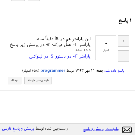
1
پاسخ
این پارامتر هم در ls دقیقاً مانند
0
-F
پارامتر
عمل می‌کنه که در پرسش زیر پاسخ
داده شده
امتیاز
-F
پارامتر
در دستور ls در لینوکس
پاسخ داده شده
جمعه ۱۱ مهر ۱۳۹۳
توسط
programmer
(
658
امتیاز)
راست‌چین شده توسط
پرسش و پاسخ فارسی
مانیفست پرسش و پاسخ