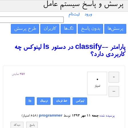
پرسش و پاسخ سیستم عامل
ورود
ثبت‌نام
پرسش‌ها
بدون پاسخ
تگ‌ها
کاربران
طرح پرسش
پارامتر --classify در دستور ls لینوکس چه
کاربردی دارد؟
357
نمایش
0
امتیاز
لینوکس
خط فرمان
ترمینال
ls
پرسیده شده
جمعه ۱۱ مهر ۱۳۹۳
توسط
programmer
(
658
امتیاز)