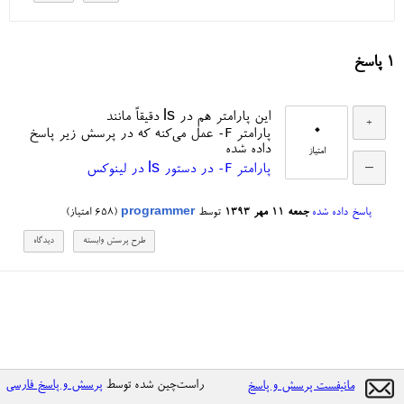
1
پاسخ
این پارامتر هم در ls دقیقاً مانند
0
-F
پارامتر
عمل می‌کنه که در پرسش زیر پاسخ
داده شده
امتیاز
-F
پارامتر
در دستور ls در لینوکس
پاسخ داده شده
جمعه ۱۱ مهر ۱۳۹۳
توسط
programmer
(
658
امتیاز)
راست‌چین شده توسط
پرسش و پاسخ فارسی
مانیفست پرسش و پاسخ