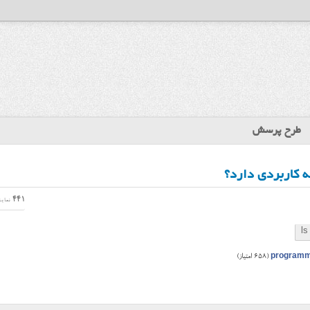
طرح پرسش
441
نمای
ls
program
(
658
امتیاز)