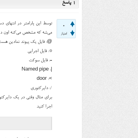
1
پاسخ
0
می‌شه که مشخص می‌کنه اون دا
امتیاز
@: فایل یک پیوند نمادین هست (mbolic Link
*: فایل اجرایی
=: فایل سوکت
|: Named pipe
>: door
/: دایرکتوری
اجرا کنید