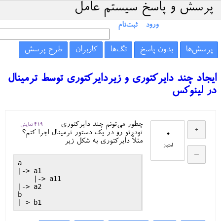
پرسش و پاسخ سیستم عامل
ورود
ثبت‌نام
پرسش‌ها
بدون پاسخ
تگ‌ها
کاربران
طرح پرسش
ایجاد چند دایرکتوری و زیردایرکتوری توسط ترمینال
در لینوکس
چطور می‌تونم چند دایرکتوری
419
نمایش
0
تودرتو رو در یک دستور ترمینال اجرا کنم؟
مثلاً دایرکتوری به شکل زیر
امتیاز
a

|-> a1

    |-> a11

|-> a2

b
