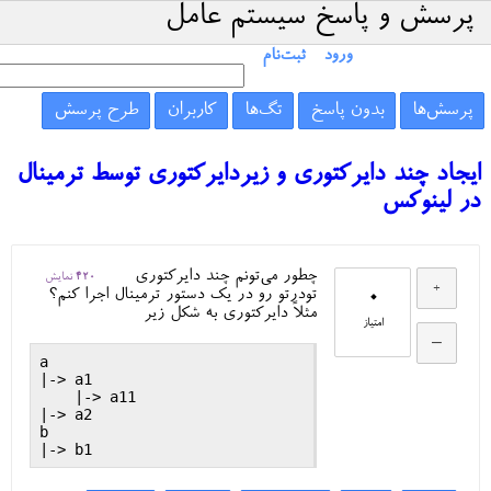
پرسش و پاسخ سیستم عامل
ورود
ثبت‌نام
پرسش‌ها
بدون پاسخ
تگ‌ها
کاربران
طرح پرسش
ایجاد چند دایرکتوری و زیردایرکتوری توسط ترمینال
در لینوکس
چطور می‌تونم چند دایرکتوری
420
نمایش
0
تودرتو رو در یک دستور ترمینال اجرا کنم؟
مثلاً دایرکتوری به شکل زیر
امتیاز
a

|-> a1

    |-> a11

|-> a2

b
