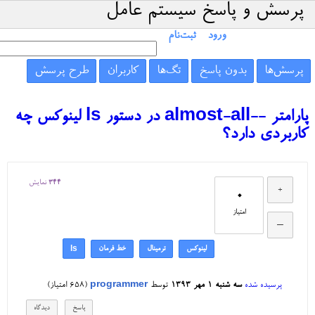
پرسش و پاسخ سیستم عامل
ورود
ثبت‌نام
پرسش‌ها
بدون پاسخ
تگ‌ها
کاربران
طرح پرسش
پارامتر --almost-all در دستور ls لینوکس چه
کاربردی دارد؟
344
نمایش
0
امتیاز
لینوکس
ترمینال
خط فرمان
ls
پرسیده شده
سه شنبه ۱ مهر ۱۳۹۳
توسط
programmer
(
658
امتیاز)