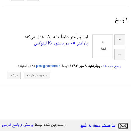
1
پاسخ
-A
این پارامتر دقیقاً مانند
عمل می‌کنه
0
-A
پارامتر
در دستور ls لینوکس
امتیاز
پاسخ داده شده
چهارشنبه ۹ مهر ۱۳۹۳
توسط
programmer
(
658
امتیاز)
راست‌چین شده توسط
پرسش و پاسخ فارسی
مانیفست پرسش و پاسخ