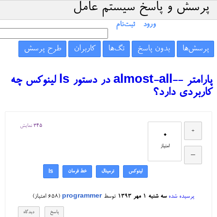
پرسش و پاسخ سیستم عامل
ورود
ثبت‌نام
پرسش‌ها
بدون پاسخ
تگ‌ها
کاربران
طرح پرسش
پارامتر --almost-all در دستور ls لینوکس چه
کاربردی دارد؟
345
نمایش
0
امتیاز
لینوکس
ترمینال
خط فرمان
ls
پرسیده شده
سه شنبه ۱ مهر ۱۳۹۳
توسط
programmer
(
658
امتیاز)