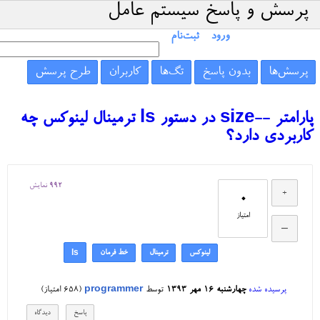
پرسش و پاسخ سیستم عامل
ورود
ثبت‌نام
پرسش‌ها
بدون پاسخ
تگ‌ها
کاربران
طرح پرسش
پارامتر --size در دستور ls ترمینال لینوکس چه
کاربردی دارد؟
992
نمایش
0
امتیاز
لینوکس
ترمینال
خط فرمان
ls
پرسیده شده
چهارشنبه ۱۶ مهر ۱۳۹۳
توسط
programmer
(
658
امتیاز)