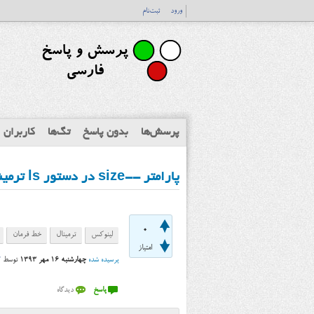
ورود
ثبت‌نام
پرسش‌ها
بدون پاسخ
تگ‌ها
کاربران
پارامتر --size در دستور ls ترمینال لینوکس چه کاربردی دارد؟
0
لینوکس
ترمینال
خط فرمان
امتیاز
پرسیده شده
چهارشنبه ۱۶ مهر ۱۳۹۳
توسط
r