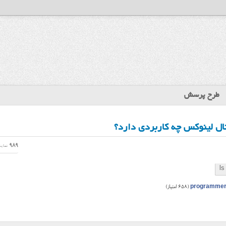
طرح پرسش
989
نمای
ls
programme
(
658
امتیاز)