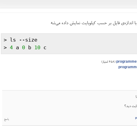
ا اندازه‌ی فایل بر حسب کیلوبایت نمایش داده می‌شه
> 
ls
 --
size
> 
4
a
0
b
10
c
programme
(
658
امتیاز)
programm
ایت دید؟
p