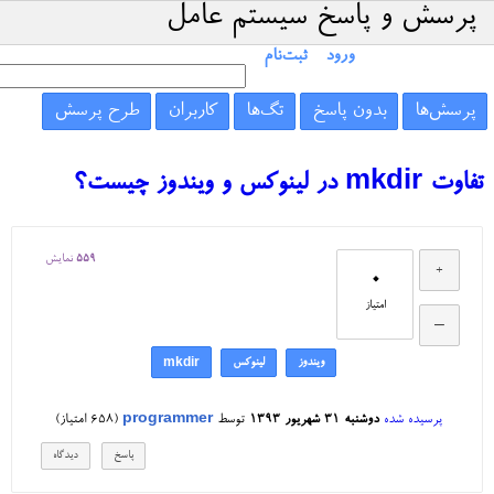
پرسش و پاسخ سیستم عامل
ورود
ثبت‌نام
پرسش‌ها
بدون پاسخ
تگ‌ها
کاربران
طرح پرسش
تفاوت mkdir در لینوکس و ویندوز چیست؟
559
نمایش
0
امتیاز
ویندوز
لینوکس
mkdir
پرسیده شده
دوشنبه ۳۱ شهریور ۱۳۹۳
توسط
programmer
(
658
امتیاز)