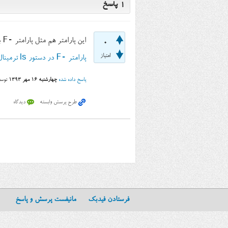
1
پاسخ
-F
این پارامتر هم مثل پارامتر
ب
0
-F
امتیاز
پارامتر
در دستور ls ترمینال
پاسخ داده شده
چهارشنبه ۱۶ مهر ۱۳۹۳
توس
فرستادن فیدبک
مانیفست پرسش و پاسخ