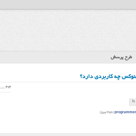
طرح پرسش
474
نمای
ls
programme
(
658
امتیاز)