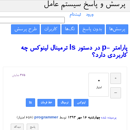
پرسش و پاسخ سیستم عامل
ورود
ثبت‌نام
پرسش‌ها
بدون پاسخ
تگ‌ها
کاربران
طرح پرسش
پارامتر -p در دستور ls ترمینال لینوکس چه
کاربردی دارد؟
475
نمایش
0
امتیاز
لینوکس
ترمینال
خط فرمان
ls
پرسیده شده
چهارشنبه ۱۶ مهر ۱۳۹۳
توسط
programmer
(
658
امتیاز)