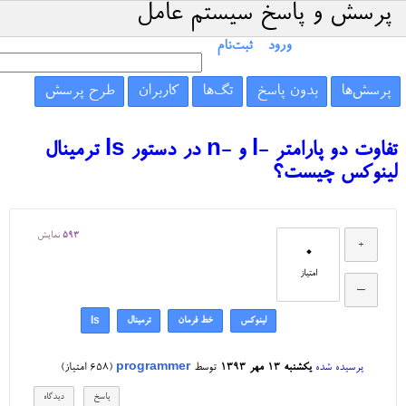
پرسش و پاسخ سیستم عامل
ورود
ثبت‌نام
پرسش‌ها
بدون پاسخ
تگ‌ها
کاربران
طرح پرسش
تفاوت دو پارامتر -l و -n در دستور ls ترمینال
لینوکس چیست؟
593
نمایش
0
امتیاز
لینوکس
خط فرمان
ترمینال
ls
پرسیده شده
یکشنبه ۱۳ مهر ۱۳۹۳
توسط
programmer
(
658
امتیاز)