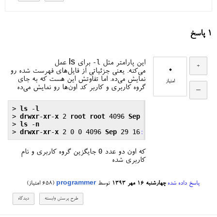
1
پاسخ
-l
این پارامتر مثل
برای ls عمل
0
می‌کنه. یعنی جزئیاتی از فایل‌های فهرست شده رو
نمایش می‌ده. اما تفاوتش این هست که به جای
امتیاز
گروه کاربری و کاربر کد اون‌ها رو نمایش می‌ده
> 
ls
 -
l
> 
drwxr
-
xr
-
x
 2 
root
root
 4096 
Sep
 29 16
:20
a
> 
ls
 -
n
> 
drwxr
-
xr
-
x
 2 0 0 4096 
Sep
 29 16
:20
a
0
که اون دو عدد
جایگزین گروه کاربری و نام
کاربری شده
پاسخ داده شده
چهارشنبه ۱۶ مهر ۱۳۹۳
توسط
programmer
(
658
امتیاز)