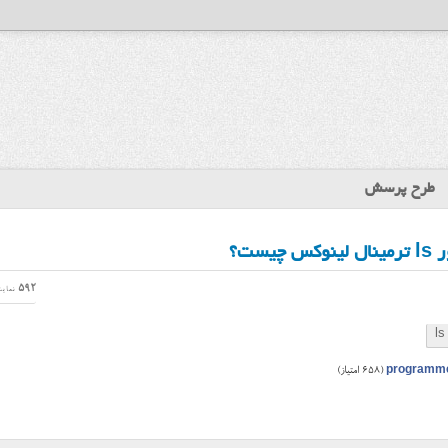
طرح پرسش
592
نمای
ls
programm
(
658
امتیاز)