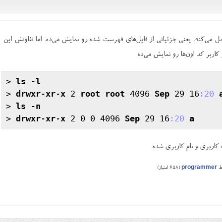
ی ls عمل می‌کنه. یعنی جزئیاتی از فایل‌های فهرست شده رو نمایش می‌ده. اما تفاوتش این
اربر کد اون‌ها رو نمایش می‌ده
> 
ls
 -
l
> 
drwxr
-
xr
-
x
 2 
root
root
 4096 
Sep
 29 16
:20
> 
ls
 -
n
> 
drwxr
-
xr
-
x
 2 0 0 4096 
Sep
 29 16
:20
a
کاربری و نام کاربری شده
ط
programmer
(
658
امتیاز)