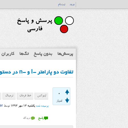
ورود
ثبت‌نام
پرسش‌ها
بدون پاسخ
تگ‌ها
کاربران
تفاوت دو پارامتر -l و -n در دستور ls ترمینال لینوکس چیست؟
0
لینوکس
خط فرمان
ترمینال
امتیاز
پرسیده شده
یکشنبه ۱۳ مهر ۱۳۹۳
توسط
er