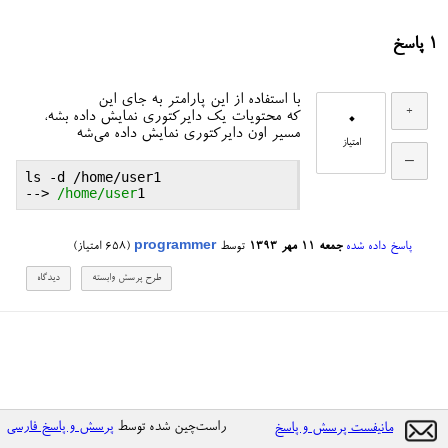
1
پاسخ
با استفاده از این پارامتر به جای این
0
که محتویات یک دایرکتوری نمایش داده بشه،
مسیر اون دایرکتوری نمایش داده می‌شه
امتیاز
ls
 -
d
 /
home
/
user1
--> 
/home/user
پاسخ داده شده
جمعه ۱۱ مهر ۱۳۹۳
توسط
programmer
(
658
امتیاز)
راست‌چین شده توسط
پرسش و پاسخ فارسی
مانیفست پرسش و پاسخ