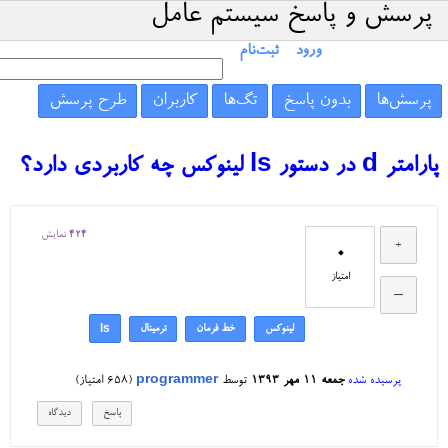
پرسش و پاسخ سیستم عامل
ورود
ثبت‌نام
پرسش‌ها
بدون پاسخ
تگ‌ها
کاربران
طرح پرسش
پارامتر d در دستور ls لینوکس چه کاربردی دارد؟
424
نمایش
0
امتیاز
لینوکس
خط فرمان
ترمینال
ls
پرسیده شده
جمعه ۱۱ مهر ۱۳۹۳
توسط
programmer
(
658
امتیاز)