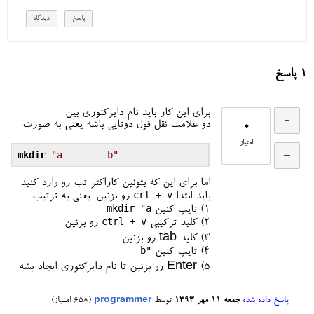
1
پاسخ
برای این کار باید نام دایرکتوری بین
0
دو علامت نقل قول دوتایی باشه یعنی به صورت
امتیاز
mkdir
"a	b"
اما برای این که بتونین کاراکتر تب رو وارد کنید
crl + v
باید ابتدا
رو بزنین. یعنی به ترتیب
mkdir "a
۱) تایپ کنین
ctrl + v
۲) کلید ترکیبی
رو بزنین
۳) کلید tab رو بزنین
b"
۴) تایپ کنین
۵) Enter رو بزنین تا نام دایرکتوری ایجاد بشه
پاسخ داده شده
جمعه ۱۱ مهر ۱۳۹۳
توسط
programmer
(
658
امتیاز)