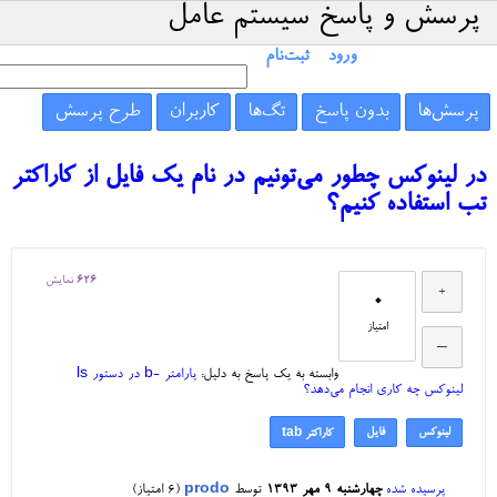
پرسش و پاسخ سیستم عامل
ورود
ثبت‌نام
پرسش‌ها
بدون پاسخ
تگ‌ها
کاربران
طرح پرسش
در لینوکس چطور می‌تونیم در نام یک فایل از کاراکتر
تب استفاده کنیم؟
626
نمایش
0
امتیاز
وابسته به یک پاسخ به دلیل:
پارامتر -b در دستور ls
لینوکس چه کاری انجام می‌دهد؟
لینوکس
فایل
کاراکتر tab
پرسیده شده
چهارشنبه ۹ مهر ۱۳۹۳
توسط
prodo
(
6
امتیاز)