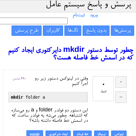
پرسش و پاسخ سیستم عامل
ورود
ثبت‌نام
پرسش‌ها
بدون پاسخ
تگ‌ها
کاربران
طرح پرسش
چطور توسط دستور mkdir دایرکتوری ایجاد کنیم
که در اسمش خط فاصله هست؟
وقتی در لینوکس دستور زیر رو
490
نمایش
0
اجرا کنیم
امتیاز
mkdir
این دستور دو فولدر folder و a رو می‌سازه
که اشتباهه. چطور می‌شه یه فولدر ساخت که
در اسمش خط فاصله داشته باشه؟
لینوکس
ترمینال
خط فرمان
ایجاد دایرکتوری
mkdir