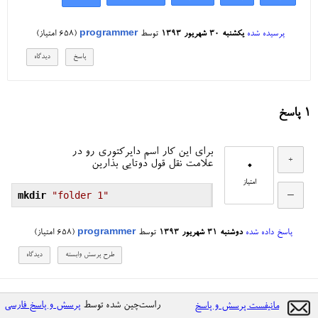
پرسیده شده
یکشنبه ۳۰ شهریور ۱۳۹۳
توسط
programmer
(
658
امتیاز)
1
پاسخ
برای این کار اسم دایرکتوری رو در
0
علامت نقل قول دوتایی بذارین
امتیاز
mkdir
"folder 1"
پاسخ داده شده
دوشنبه ۳۱ شهریور ۱۳۹۳
توسط
programmer
(
658
امتیاز)
راست‌چین شده توسط
پرسش و پاسخ فارسی
مانیفست پرسش و پاسخ