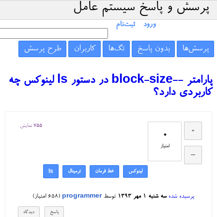
پرسش و پاسخ سیستم عامل
ورود
ثبت‌نام
پرسش‌ها
بدون پاسخ
تگ‌ها
کاربران
طرح پرسش
پارامتر --block-size در دستور ls لینوکس چه
کاربردی دارد؟
755
نمایش
0
امتیاز
لینوکس
خط فرمان
ترمینال
ls
پرسیده شده
سه شنبه ۱ مهر ۱۳۹۳
توسط
programmer
(
658
امتیاز)