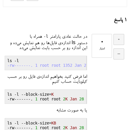
1
پاسخ
-l
در حالت عادی پارامتر
همراه با
0
دستور ls اندازه‌ی فایل‌ها رو هم نمایش می‌ده و
این اندازه رو بر حسب بایت نمایش می‌ده.
امتیاز
-rw-------. 1 root root 1352 Jan 28 2013 sample.log
اما فرض کنید بخواهیم اندازه‌ی فایل رو بر حسب
کیلوبایت حساب کنیم
ls
 -
l
 --
block
-
size
=
K
-
rw
-------. 
1
root
root
2
K
Jan
28
2013
sample
.
log
یا به صورت مشابه
ls
 -
l
 --
block
-
size
=
KB
-
rw
-------. 
1
root
root
2
K
Jan
28
2013
sample
.
log