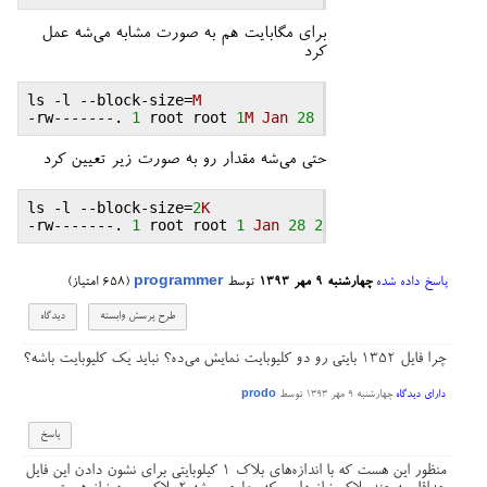
برای مگابایت هم به صورت مشابه می‌شه عمل
کرد
ls
 -
l
 --
block
-
size
=
M
-
rw
-------. 
1
root
root
1
M
Jan
28
2013
sample
.
log
حتی می‌شه مقدار رو به صورت زیر تعیین کرد
ls
 -
l
 --
block
-
size
=
2
K
-
rw
-------. 
1
root
root
1
Jan
28
2013
sample
.
log
پاسخ داده شده
چهارشنبه ۹ مهر ۱۳۹۳
توسط
programmer
(
658
امتیاز)
چرا فایل ۱۳۵۲ بایتی رو دو کلیوبایت نمایش می‌ده؟ نباید یک کلیوبایت باشه؟
دارای دیدگاه
چهارشنبه ۹ مهر ۱۳۹۳
توسط
prodo
منظور این هست که با اندازه‌های بلاک ۱ کیلوبایتی برای نشون دادن این فایل