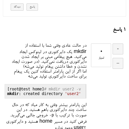
1
پاسخ
در حالت عادی وقتی شما با استفاده از
0
mkdir یک دایرکتوری در لینوکس ایجاد
می‌کنید، هیچ پیغامی مبنی بر ایجاد شدن
امتیاز
دایرکتوری دریافت نمی‌کنید. (در صورت ایجاد
نشدن و خطا داشتن پیغام تولید می‌شه)
اما اگر از این پارامتر استفاده کنین یک پیغام
برای ساخت دایرکتوری تولید می‌شه
[root
@test
 home]
# mkdir user2 -v
mkdir
: created directory 
'user2'
این پارامتر بیشتر وقتی به کار میاد که در حال
ساخت چند دایرکتوری باهم هستید. در این
-p
صورت با ترکیب با
خروجی جالبی می‌گیرید.
فرض کنید در مسیر home هستید و دایرکتوری
user2 وجود نداره