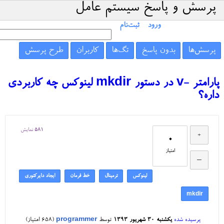
پرسش و پاسخ سیستم عامل
ورود
ثبت‌نام
پرسش‌ها
بدون پاسخ
تگ‌ها
کاربران
طرح پرسش
پارامتر -v در دستور mkdir لینوکس چه کاربردی
داره؟
581
نمایش
0
امتیاز
لینوکس
ترمینال
خط فرمان
ایجاد دایرکتوری
mkdir
پرسیده شده
یکشنبه ۳۰ شهریور ۱۳۹۳
توسط
programmer
(
658
امتیاز)