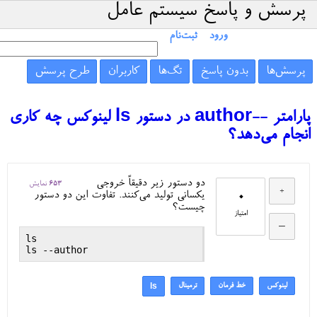
پرسش و پاسخ سیستم عامل
ورود
ثبت‌نام
پرسش‌ها
بدون پاسخ
تگ‌ها
کاربران
طرح پرسش
پارامتر --author در دستور ls لینوکس چه کاری
انجام می‌دهد؟
دو دستور زیر دقیقاً خروجی
653
نمایش
0
یکسانی تولید می‌کنند. تفاوت این دو دستور
چیست؟
امتیاز
ls

لینوکس
خط فرمان
ترمینال
ls