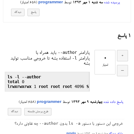
پرسیده شده
سه شنبه ۱ مهر ۱۳۹۳
توسط
programmer
(
658
امتیاز)
1
پاسخ
--author
پارامتر
باید همراه با
0
-l
پارامتر
استفاده بشه تا خروجی مناسب تولید
بشه
امتیاز
ls
 -
l
 --
author
total
lrwxrwxrwx
 1 
root
root
root
 4096 
Sep
 20 03
:30
پاسخ داده شده
چهارشنبه ۹ مهر ۱۳۹۳
توسط
programmer
(
658
امتیاز)
--author
ls -a
خروجی این دستور با دستور
بدون
چه تفاوتی داره؟
دارای دیدگاه
چهارشنبه ۹ مهر ۱۳۹۳
توسط
prodo