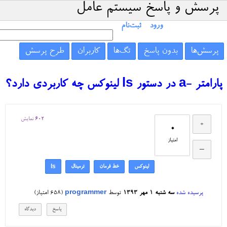
پرسش و پاسخ سیستم عامل
ورود
ثبت‌نام
پرسش‌ها
بدون پاسخ
تگ‌ها
کاربران
طرح پرسش
پارامتر -a در دستور ls لینوکس چه کاربردی دارد؟
602
نمایش
0
امتیاز
لینوکس
خط فرمان
ترمینال
ls
پرسیده شده
سه شنبه ۱ مهر ۱۳۹۳
توسط
programmer
(
658
امتیاز)