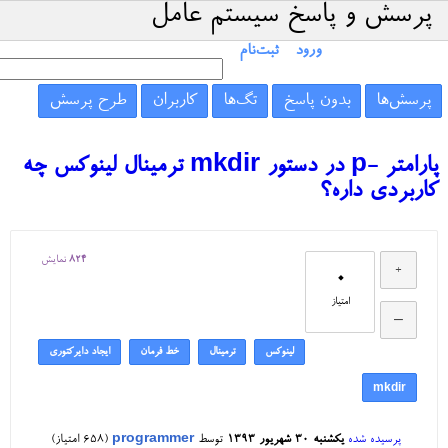
پرسش و پاسخ سیستم عامل
ورود
ثبت‌نام
پرسش‌ها
بدون پاسخ
تگ‌ها
کاربران
طرح پرسش
پارامتر -p در دستور mkdir ترمینال لینوکس چه
کاربردی داره؟
824
نمایش
0
امتیاز
لینوکس
ترمینال
خط فرمان
ایجاد دایرکتوری
mkdir
پرسیده شده
یکشنبه ۳۰ شهریور ۱۳۹۳
توسط
programmer
(
658
امتیاز)