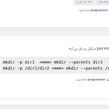
ایجاد فولدر
ایجاد دایرکتوری
programmer
(
658
امتیاز)
مشکل رو حل می‌کنه
mkdir -p dir1  
<
===
>
 mkdir --parents dir1

mkdir -p /dir1/dir2 
<
===
>
سط
programmer
(
658
امتیاز)