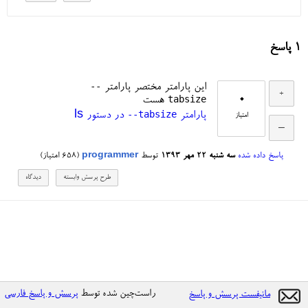
1
پاسخ
--
این پارامتر مختصر پارامتر
0
tabsize
هست
--tabsize
پارامتر
در دستور ls
امتیاز
پاسخ داده شده
سه شنبه ۲۲ مهر ۱۳۹۳
توسط
programmer
(
658
امتیاز)
راست‌چین شده توسط
پرسش و پاسخ فارسی
مانیفست پرسش و پاسخ