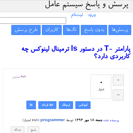
پرسش و پاسخ سیستم عامل
ورود
ثبت‌نام
پرسش‌ها
بدون پاسخ
تگ‌ها
کاربران
طرح پرسش
پارامتر -T در دستور ls ترمینال لینوکس چه
کاربردی دارد؟
679
نمایش
0
امتیاز
لینوکس
ترمینال
خط فرمان
ls
پرسیده شده
جمعه ۱۸ مهر ۱۳۹۳
توسط
programmer
(
658
امتیاز)