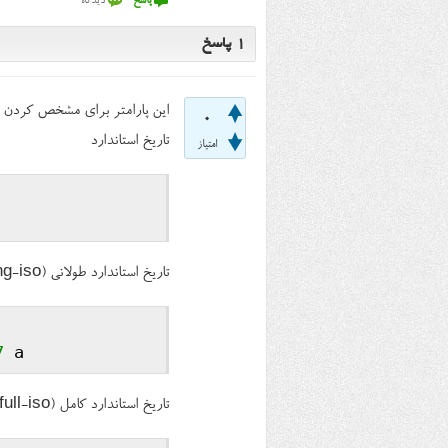
1
پاسخ
این پارامتر برای مشخص کردن نح
0
تاریخ استاندارد
امتیاز
تاریخ استاندارد طولانی (long-iso)
7
تاریخ استاندارد کامل (full-iso)