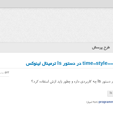
طرح پرسش
ینوکس
572
نمای
l چه کاربردی داره و چطور باید ازش استفاده کرد؟
ls
program
(
658
امتیاز)