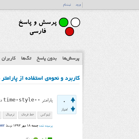
ورود
ثبت‌نام
پرسش‌ها
بدون پاسخ
تگ‌ها
کاربران
کاربرد و نحوه‌ی استفاده از پارامتر --time-style در دستور ls ترمینال ل
--time-style
پارامتر
در دستور s
0
امتیاز
لینوکس
خط فرمان
ترمینال
پرسیده شده
جمعه ۱۸ مهر ۱۳۹۳
توسط
mer