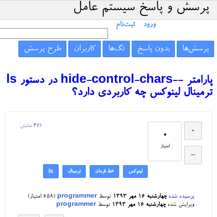
پرسش و پاسخ سیستم عامل
ورود
ثبت‌نام
پرسش‌ها
بدون پاسخ
تگ‌ها
کاربران
طرح پرسش
پارامتر --hide-control-chars در دستور ls
ترمینال لینوکس چه کاربردی دارد؟
471
نمایش
0
امتیاز
لینوکس
خط فرمان
ترمینال
ls
پرسیده شده
چهارشنبه ۱۶ مهر ۱۳۹۳
توسط
programmer
(
658
امتیاز)
ویرایش شده
چهارشنبه ۱۶ مهر ۱۳۹۳
توسط
programmer