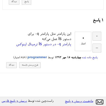
1
پاسخ
-q
این پارامتر مثل پارامتر
برای
0
دستور ls عمل می‌کنه
-q
امتیاز
پارامتر
در دستور ls ترمینال لینوکس
پاسخ داده شده
چهارشنبه ۱۶ مهر ۱۳۹۳
توسط
programmer
(
658
امتیاز)
راست‌چین شده توسط
پرسش و پاسخ فارسی
مانیفست پرسش و پاسخ