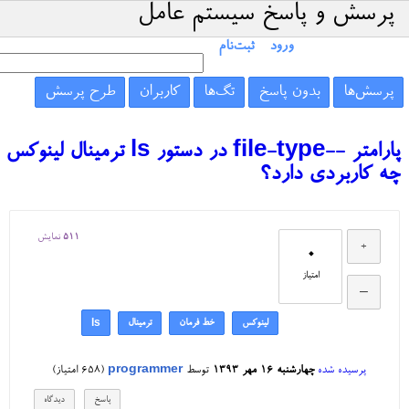
پرسش و پاسخ سیستم عامل
ورود
ثبت‌نام
پرسش‌ها
بدون پاسخ
تگ‌ها
کاربران
طرح پرسش
پارامتر --file-type در دستور ls ترمینال لینوکس
چه کاربردی دارد؟
511
نمایش
0
امتیاز
لینوکس
خط فرمان
ترمینال
ls
پرسیده شده
چهارشنبه ۱۶ مهر ۱۳۹۳
توسط
programmer
(
658
امتیاز)