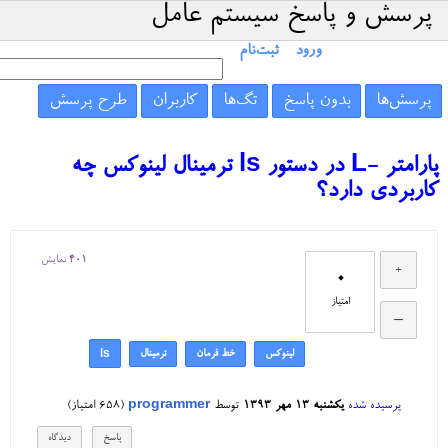
پرسش و پاسخ سیستم عامل
ورود
ثبت‌نام
پرسش‌ها
بدون پاسخ
تگ‌ها
کاربران
طرح پرسش
پارامتر -L در دستور ls ترمینال لینوکس چه
کاربردی دارد؟
401
نمایش
0
امتیاز
لینوکس
خط فرمان
ترمینال
ls
پرسیده شده
یکشنبه ۱۳ مهر ۱۳۹۳
توسط
programmer
(
658
امتیاز)