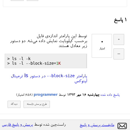
1
پاسخ
توسط این پارامتر اندازه‌ی فایل
0
برحسب کیلوبایت نمایش داده می‌شه. دو دستور
زیر معادل هستند
امتیاز
> 
ls
 -
l
 -
k
> 
ls
 -
l
 --
block
-
size
=
1
K
--block-size
پارامتر
در دستور ls ترمینال
لینوکس
پاسخ داده شده
چهارشنبه ۱۶ مهر ۱۳۹۳
توسط
programmer
(
658
امتیاز)
راست‌چین شده توسط
پرسش و پاسخ فارسی
مانیفست پرسش و پاسخ