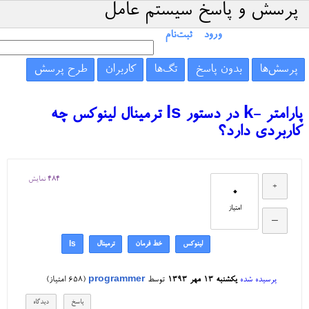
پرسش و پاسخ سیستم عامل
ورود
ثبت‌نام
پرسش‌ها
بدون پاسخ
تگ‌ها
کاربران
طرح پرسش
پارامتر -k در دستور ls ترمینال لینوکس چه
کاربردی دارد؟
484
نمایش
0
امتیاز
لینوکس
خط فرمان
ترمینال
ls
پرسیده شده
یکشنبه ۱۳ مهر ۱۳۹۳
توسط
programmer
(
658
امتیاز)