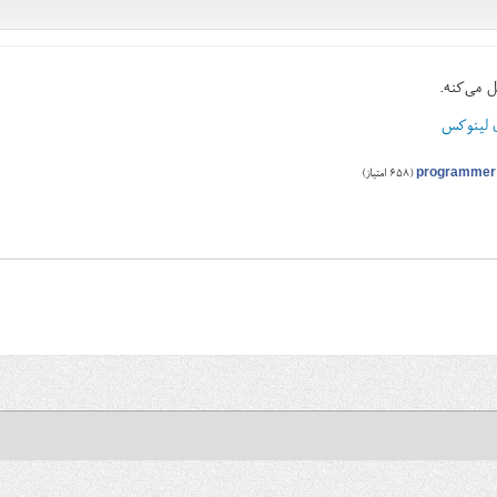
 می‌کنه.
programmer
(
658
امتیاز)