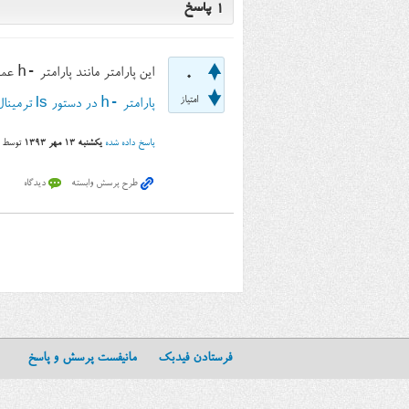
1
پاسخ
-h
این پارامتر مانند پارامتر
عمل
0
-h
امتیاز
پارامتر
در دستور ls ترمینال لینوکس
پاسخ داده شده
یکشنبه ۱۳ مهر ۱۳۹۳
توسط
فرستادن فیدبک
مانیفست پرسش و پاسخ