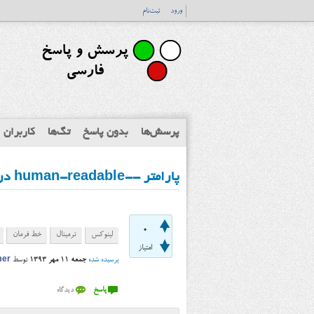
ورود
ثبت‌نام
پرسش‌ها
بدون پاسخ
تگ‌ها
کاربران
پارامتر --human-readable در دستور ls ترمینال لینوکس چه کاربردی دارد؟
0
لینوکس
ترمینال
خط فرمان
امتیاز
پرسیده شده
جمعه ۱۱ مهر ۱۳۹۳
توسط
mer