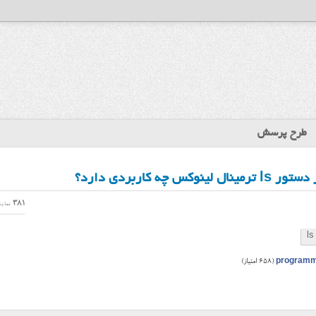
طرح پرسش
381
نمای
ls
program
(
658
امتیاز)