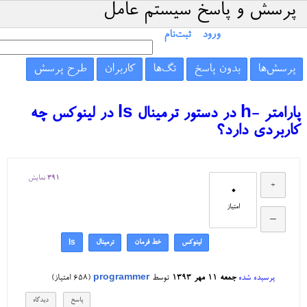
پرسش و پاسخ سیستم عامل
ورود
ثبت‌نام
پرسش‌ها
بدون پاسخ
تگ‌ها
کاربران
طرح پرسش
پارامتر -h در دستور ترمینال ls در لینوکس چه
کاربردی دارد؟
391
نمایش
0
امتیاز
لینوکس
خط فرمان
ترمینال
ls
پرسیده شده
جمعه ۱۱ مهر ۱۳۹۳
توسط
programmer
(
658
امتیاز)