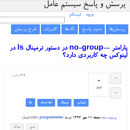
پرسش و پاسخ سیستم عامل
ورود
ثبت‌نام
پرسش‌ها
بدون پاسخ
تگ‌ها
کاربران
طرح پرسش
پارامتر --no-group در دستور ترمینال ls در
لینوکس چه کاربردی دارد؟
318
نمایش
0
امتیاز
لینوکس
ترمینال
خط فرمان
ls
پرسیده شده
جمعه ۱۱ مهر ۱۳۹۳
توسط
programmer
(
658
امتیاز)