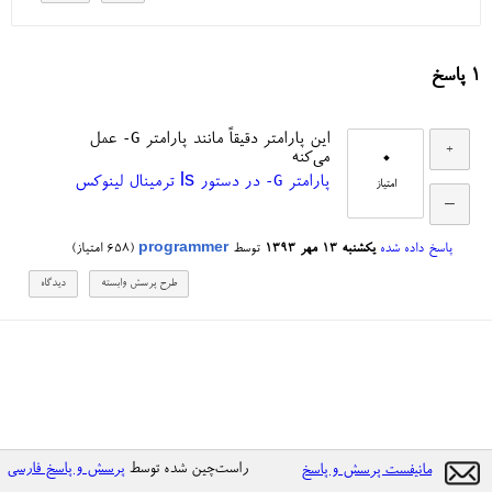
1
پاسخ
-G
این پارامتر دقیقاً مانند پارامتر
عمل
0
می‌کنه
-G
پارامتر
در دستور ls ترمینال لینوکس
امتیاز
پاسخ داده شده
یکشنبه ۱۳ مهر ۱۳۹۳
توسط
programmer
(
658
امتیاز)
راست‌چین شده توسط
پرسش و پاسخ فارسی
مانیفست پرسش و پاسخ