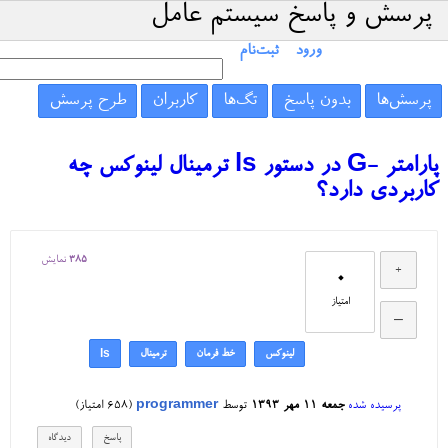
پرسش و پاسخ سیستم عامل
ورود
ثبت‌نام
پرسش‌ها
بدون پاسخ
تگ‌ها
کاربران
طرح پرسش
پارامتر -G در دستور ls ترمینال لینوکس چه
کاربردی دارد؟
385
نمایش
0
امتیاز
لینوکس
خط فرمان
ترمینال
ls
پرسیده شده
جمعه ۱۱ مهر ۱۳۹۳
توسط
programmer
(
658
امتیاز)