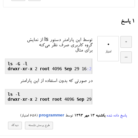
1
پاسخ
توسط این پارامتر دستور ls از نمایش
0
گروه کاربری صرف نظر می‌کنه
برای مثال
امتیاز
ls
 -
G
 -
l
drwxr
-
xr
-
x
 2 
root
 4096 
Sep
 29 16
:20
a
در صورتی که بدون استفاده از این پارامتر
ls
 -
l
drwxr
-
xr
-
x
 2 
root
root
 4096 
Sep
 29 16
:20
a
پاسخ داده شده
یکشنبه ۱۳ مهر ۱۳۹۳
توسط
programmer
(
658
امتیاز)