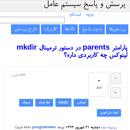
پرسش و پاسخ سیستم عامل
ورود
ثبت‌نام
پرسش‌ها
بدون پاسخ
تگ‌ها
کاربران
طرح پرسش
پارامتر parents در دستور ترمینال mkdir
لینوکس چه کاربردی داره؟
493
نمایش
0
امتیاز
لینوکس
خط فرمان
ترمینال
mkdir
ایجاد دایرکتوری
پرسیده شده
دوشنبه ۳۱ شهریور ۱۳۹۳
توسط
programmer
(
658
امتیاز)