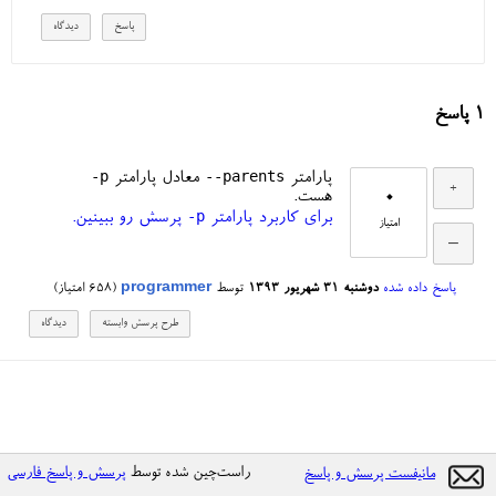
1
پاسخ
-p
--parents
پارامتر
معادل پارامتر
0
هست.
-p
برای کاربرد پارامتر
پرسش رو ببینین.
امتیاز
پاسخ داده شده
دوشنبه ۳۱ شهریور ۱۳۹۳
توسط
programmer
(
658
امتیاز)
راست‌چین شده توسط
پرسش و پاسخ فارسی
مانیفست پرسش و پاسخ